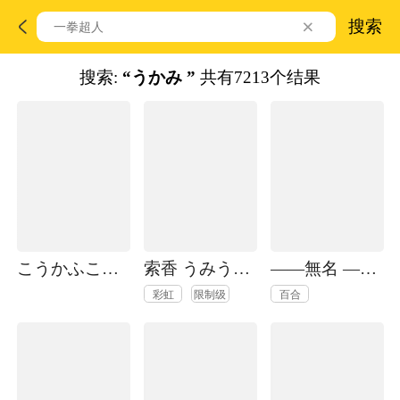
搜索
搜索:
“うかみ ”
共有7213个结果
こうかふこうか
索香 うみうつし
——無名 ——ことうみ
彩虹
限制级
百合