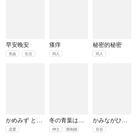
早安晚安
瘙痒
秘密的秘密
热血
生活
同人
同人
かめみず とら狗粮短篇集
冬の青葉はどうですかぁ？
かみながひめ~猫目堂ココロ譚~
恋爱
绅士
限制级
百合