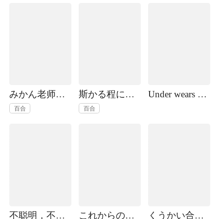
みかん老师氏百合短篇集
斯かる程に、宵うち過ぎて
Under wears 2(うりぼうざっか店 パンツ特化型画集)
百合
百合
不聪明，不聪明
これからの話をしよう（海鸟）
くうかい合同本节选【番茄蛋】