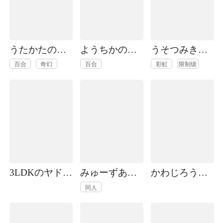
うたかたの日々
ようちかのろぐPixiv
うそつみきくずしlu
百合
奇幻
百合
彩虹
限制级
3LDKのヤドカリ【ことうみ】【海鸟】
みゅーずあらかると
かわじろう短篇系列
同人