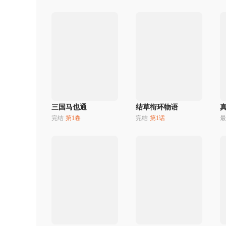
三国马也通
结草衔环物语
完结
第1卷
完结
第1话
最