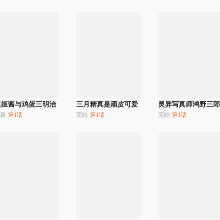
真姬酱与鸡蛋三明治
三月精真是顽皮可爱
灵异写真师鸿野三郎
新
第1话
完结
第1话
完结
第1话