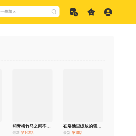
和青梅竹马之间不会有恋爱喜剧
在浴池里绽放的雪芽前辈
最新
第162话
最新
第18话