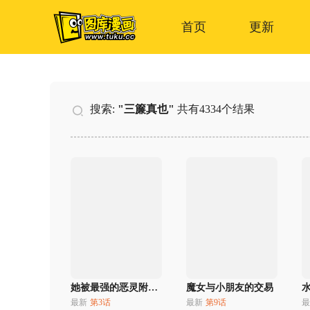
首页
更新
搜索:
"三簾真也"
共有4334个结果
她被最强的恶灵附身了
魔女与小朋友的交易
最新
第3话
最新
第9话
最