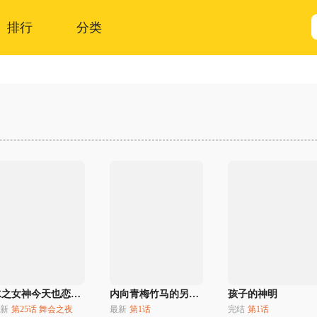
排行
分类
水之女神今天也恋爱了吗
内向青梅竹马的另一面
孩子的神明
新
第25话 舞会之夜
最新
第1话
完结
第1话