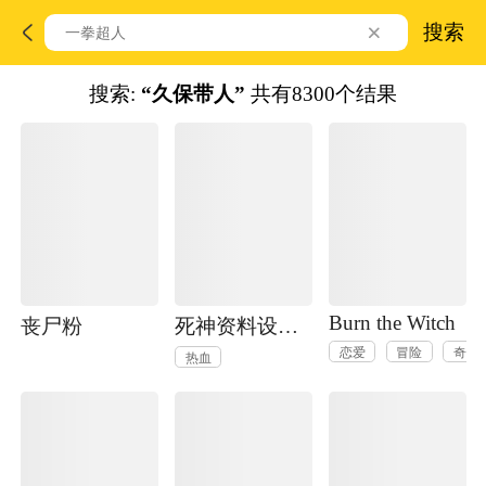
搜索
搜索:
“久保带人”
共有8300个结果
Burn the Witch
丧尸粉
死神资料设定集
恋爱
冒险
奇幻
热血