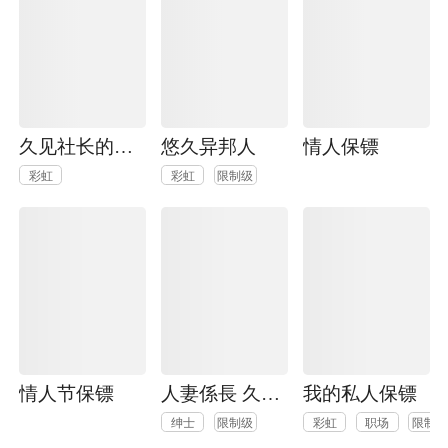
久见社长的发情请保密
悠久异邦人
情人保镖
彩虹
彩虹
限制级
情人节保镖
人妻係長 久美子
我的私人保镖
绅士
限制级
彩虹
职场
限制级