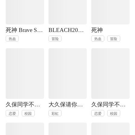
死神 Brave Souls 官方美术集
BLEACH20周年纪念短篇
死神
热血
冒险
热血
冒险
久保同学不原谅我
大久保请你别哭泣
久保同学不放过我
恋爱
校园
彩虹
恋爱
校园