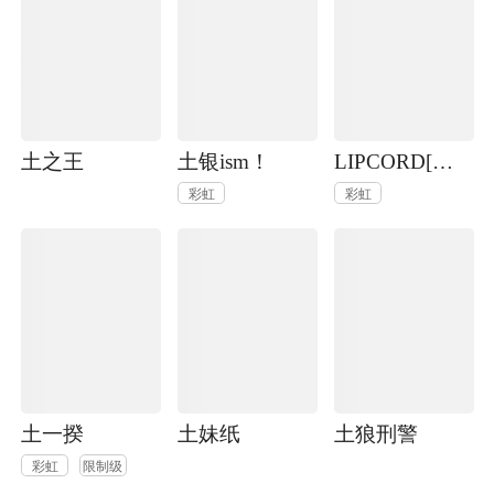
土之王
土银ism！
LIPCORD[银土]
彩虹
彩虹
土一揆
土妹纸
土狼刑警
彩虹
限制级