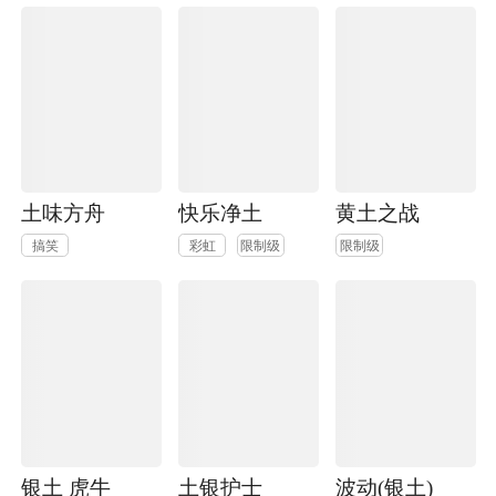
土味方舟
快乐净土
黄土之战
搞笑
彩虹
限制级
限制级
银土 虎牛
土银护士
波动(银土)