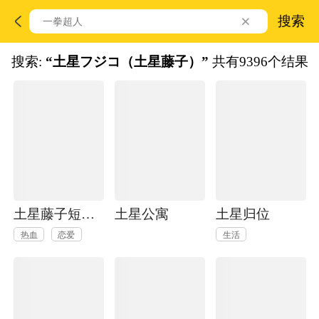
搜索
搜索:
“土星フジコ（土星藤子）”
共有9396个结果
土星藤子短篇集
土星公寓
土星归位
热血
恋爱
生活