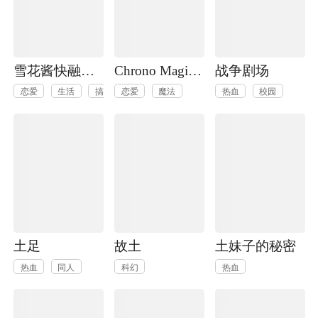
雪花酱快融化了
Chrono Magia时之召唤者与白刃新娘
战争剧场
恋爱
生活
搞笑
恋爱
奇幻
魔法
魔法
热血
校园
土足
故土
土妹子的秘密
热血
同人
科幻
热血