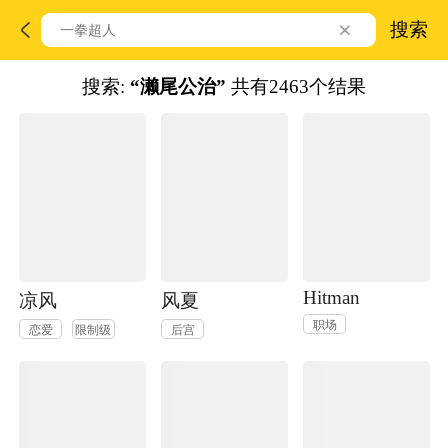
搜索
搜索:
“濑尾公治”
共有2463个结果
Hitman
凉风
风夏
职场
恋爱
限制级
后宫