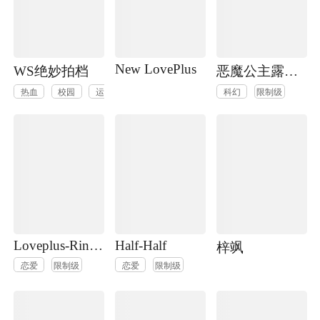
New LovePlus
WS绝妙拍档
恶魔公主露茜娅
热血
校园
运动
限制级
科幻
限制级
Loveplus-Rinko Days
Half-Half
梓飒
恋爱
限制级
恋爱
限制级