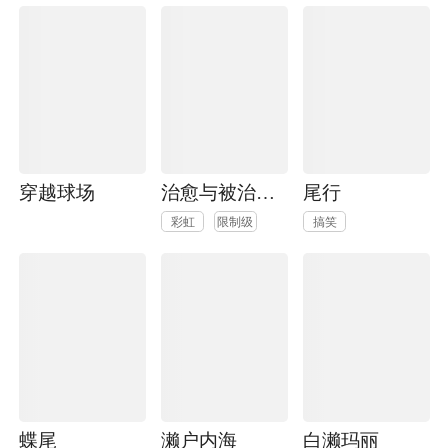
穿越球场
治愈与被治愈！？
尾行
彩虹
限制级
搞笑
蝶尾
濑户内海
白濑玛丽