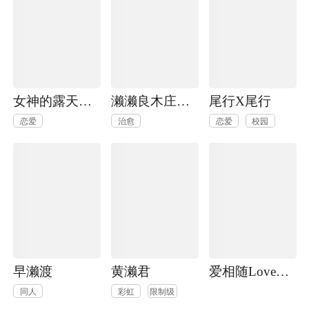
女神的露天咖啡厅
濑濑良木庄的心酱
尾行X尾行
恋爱
治愈
恋爱
校园
早濑渡
黄濑君
爱相随LovePlus凛子过去篇
同人
彩虹
限制级