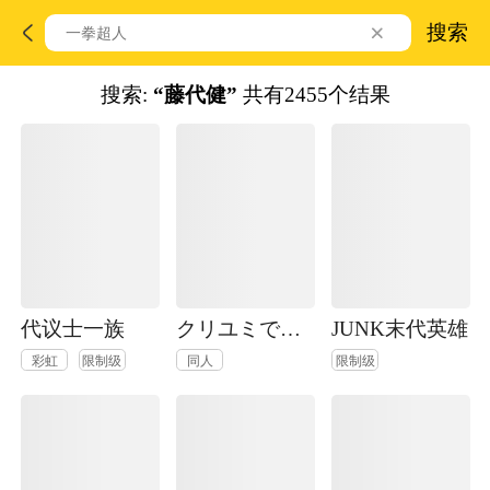
搜索
搜索:
“藤代健”
共有2455个结果
代议士一族
クリユミで现代パロ
JUNK末代英雄
彩虹
限制级
同人
限制级