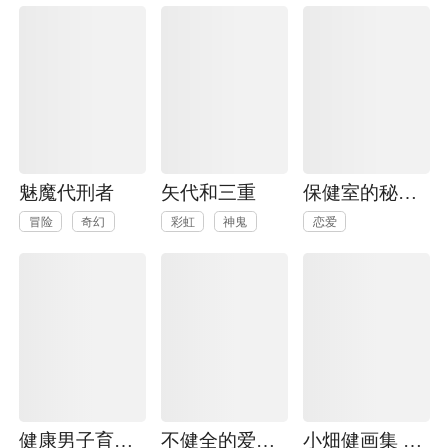
魅魔代刑者
矢代和三重
保健室的秘密恋人
冒险
奇幻
彩虹
神鬼
恋爱
健康男子育成计画
不健全的爱情理论
小畑健画集 Blanc et Noir