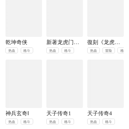
乾坤奇侠
新著龙虎门外传之《皇者之路》
復刻《龙虎门火云邪神》
热血
格斗
热血
格斗
热血
冒险
格斗
神兵玄奇Ⅰ
天子传奇1
天子传奇4
热血
格斗
热血
格斗
热血
格斗