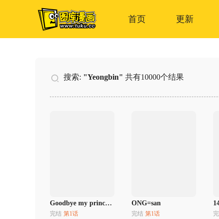
首页
更新
搜索:
"Yeongbin"
共有10000个结果
Goodbye my princess lolita
ONG=san
1
完结
第1话
完结
第1话
完