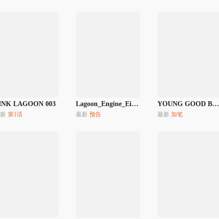
INK LAGOON 003
Lagoon_Engine_Einsatz
YOUNG GOOD BOYFRIEND
新
第1话
最新
预告
最新
加笔