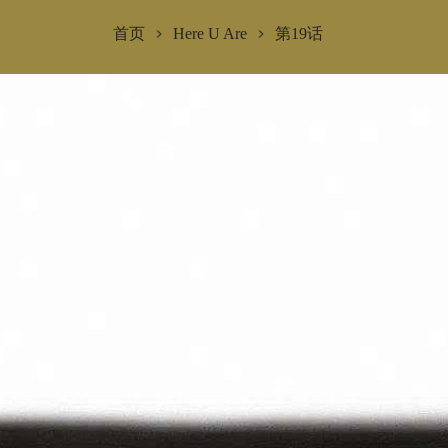
首页
Here U Are
第19话