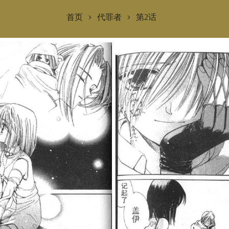
首页
代罪者
第2话