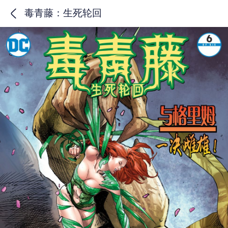
毒青藤：生死轮回