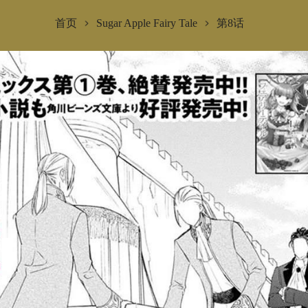
首页
Sugar Apple Fairy Tale
第8话