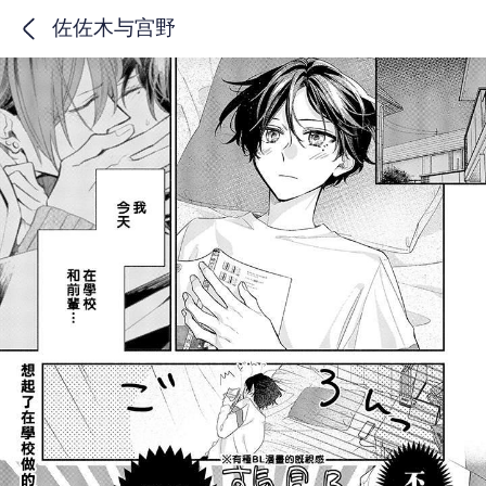
佐佐木与宫野