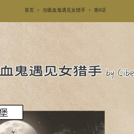
首页
当吸血鬼遇见女猎手
第8话