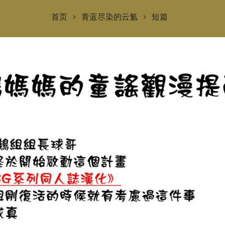
首页
青蓝尽染的云氳
短篇