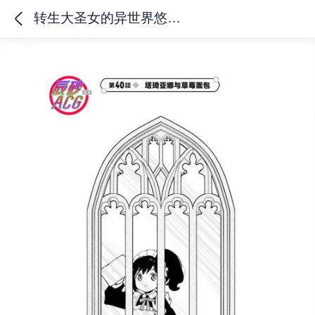
转生大圣女的异世界悠哉纪行