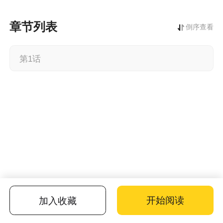
章节列表
倒序查看
第1话
开始阅读
加入收藏