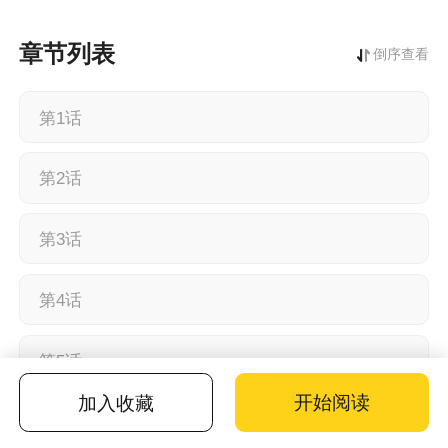
和想像中的有點不太一樣？
章节列表
倒序查看
第1话
第2话
第3话
第4话
第5话
开始阅读
加入收藏
第6话