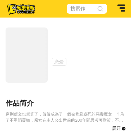
搜索作
品
暴君的监护人是反派魔女
作者：
Rata Hari
恋爱
作品简介
穿到虐文也就算了，偏偏成為了一個被暴君處死的惡毒魔女！？為
了不重蹈覆轍，魔女在主人公出世前的200年間思考著對策，不知
不覺間放鬆了警惕，最終迎來了未成年的暴君。可是……怎麼劇本
展开