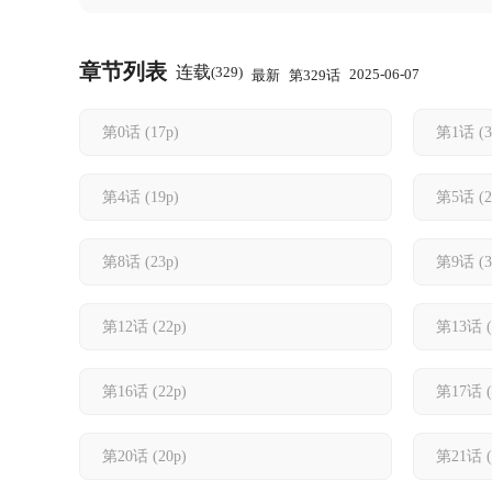
章节列表
连载
(329)
2025-06-07
最新
第329话
第0话
(17p)
第1话
(
第4话
(19p)
第5话
(
第8话
(23p)
第9话
(
第12话
(22p)
第13话
第16话
(22p)
第17话
第20话
(20p)
第21话