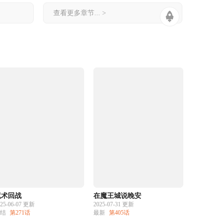
查看更多章节... >
咒术回战
在魔王城说晚安
025-06-07 更新
2025-07-31 更新
结
第271话
最新
第405话