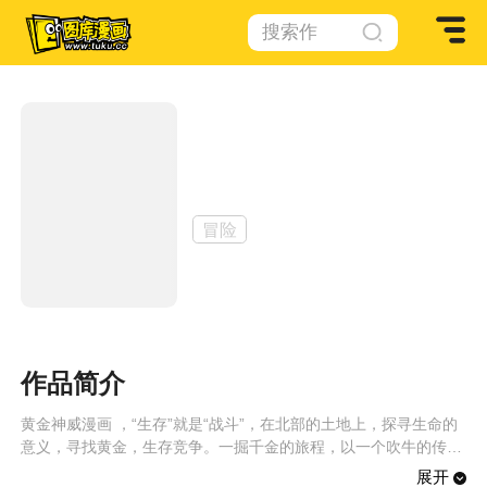
搜索作
品
黄金神威
作者：
野田サトル
冒险
作品简介
黄金神威漫画 ，“生存”就是“战斗”，在北部的土地上，探寻生命的
意义，寻找黄金，生存竞争。一掘千金的旅程，以一个吹牛的传说
开幕。
展开