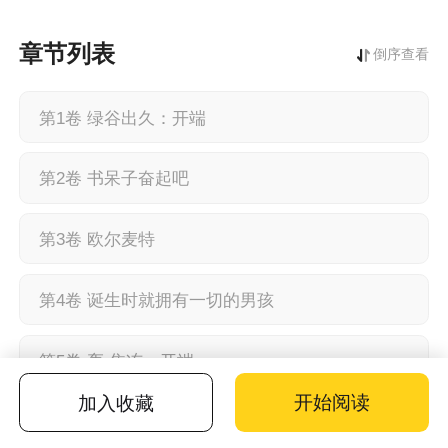
章节列表
倒序查看
第1卷 绿谷出久：开端
第2卷 书呆子奋起吧
第3卷 欧尔麦特
第4卷 诞生时就拥有一切的男孩
第5卷 轰 焦冻：开端
开始阅读
加入收藏
第6卷 蠢蠢欲动