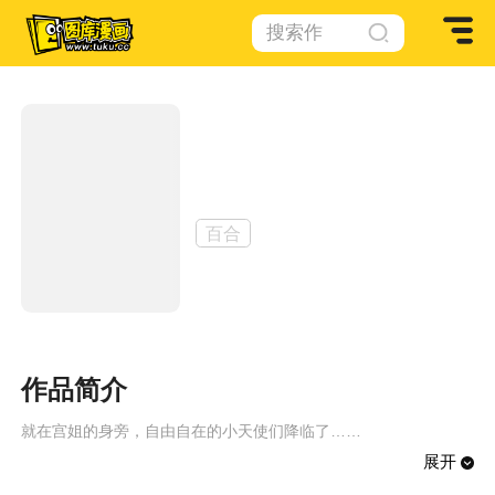
搜索作
品
天使降临到了我身边！
作者：
椋木ななつ
百合
作品简介
就在宫姐的身旁，自由自在的小天使们降临了……
展开