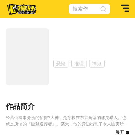
搜索作
品
白砂村
作者：
今井神
悬疑
推理
神鬼
作品简介
经营侦探事务所的侦探?大神，是穿梭在东京角落的怨灵猎人。也
就是所谓的『巨魅送葬者』。某天，他的身边出现了令人匪夷所思
的眼球…！
展开