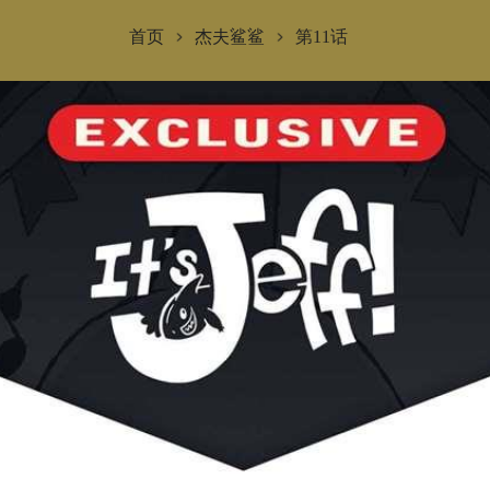
首页
杰夫鲨鲨
第11话