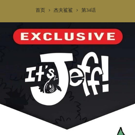
首页
杰夫鲨鲨
第34话