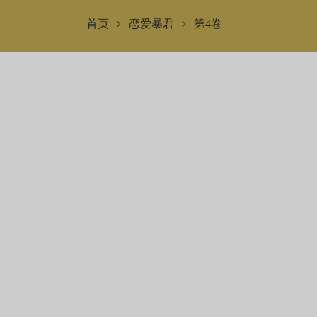
首页
恋爱暴君
第4卷