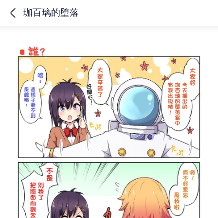
珈百璃的堕落