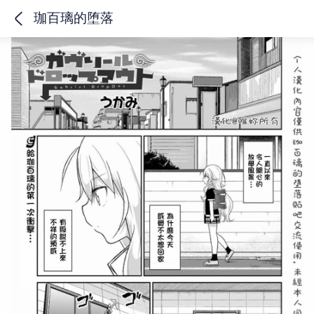
珈百璃的堕落