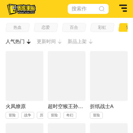
搜索作
品
热血
恋爱
百合
彩虹
冒
人气热门
更新时间
新品上架
火凤燎原
超时空猴王孙悟空
折纸战士A
冒险
战争
历史
冒险
奇幻
冒险