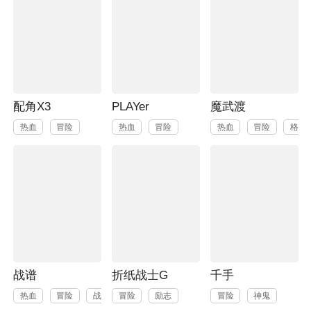
配角X3
PLAYer
魔武渡
热血
冒险
热血
冒险
热血
冒险
格斗
战谱
折纸战士G
千手
热血
冒险
战争
冒险
励志
冒险
神鬼