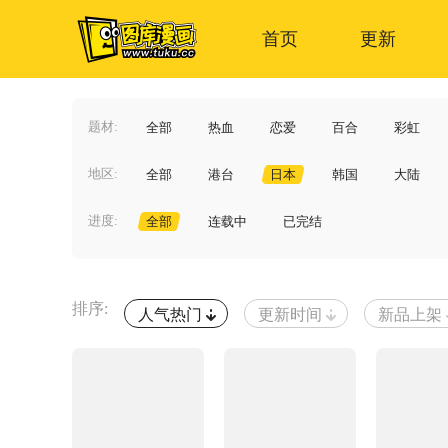
首页
更新
题材:
全部
热血
恋爱
百合
彩虹
地区:
全部
港台
日本
韩国
大陆
进度:
全部
连载中
已完结
排序:
人气热门
更新时间
新品上架