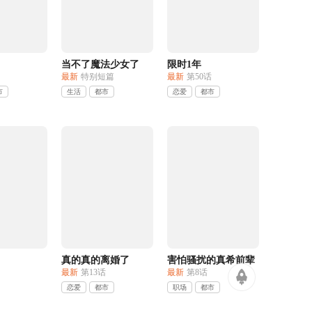
当不了魔法少女了
限时1年
最新
特别短篇
最新
第50话
市
生活
都市
恋爱
都市
真的真的离婚了
害怕骚扰的真希前辈
最新
第13话
最新
第8话
恋爱
都市
职场
都市