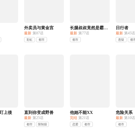
外卖员与黄金宫
长腿叔叔竟然是霸道总裁
日行者
最新
第87话
最新
第77话
最新
第45话
彩虹
都市
都市
悬疑
都
盯上後
直到你变成野兽
他她不能XX
危险关系
最新
第25话
完结
第21话
最新
第10话
都市
限制级
恋爱
都市
都市