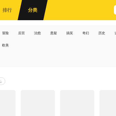
排行
分类
冒险
后宫
治愈
悬疑
搞笑
奇幻
历史
欧美