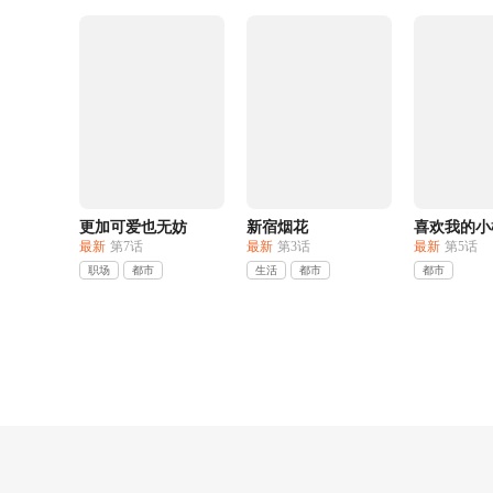
更加可爱也无妨
新宿烟花
喜欢我的小
最新
第7话
最新
第3话
最新
第5话
职场
都市
生活
都市
都市