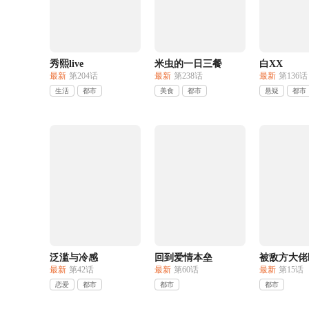
秀熙live
米虫的一日三餐
白XX
最新
第204话
最新
第238话
最新
第136话
生活
都市
美食
都市
悬疑
都市
泛滥与冷感
回到爱情本垒
被敌方大佬
最新
第42话
最新
第60话
最新
第15话
恋爱
都市
都市
都市