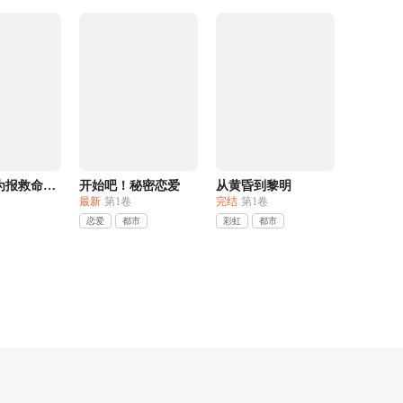
恶魔女孩为报救命之恩舍身成妹
开始吧！秘密恋爱
从黄昏到黎明
最新
第1卷
完结
第1卷
恋爱
都市
彩虹
都市