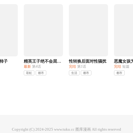
柿子
精英王子绝不会屈服于年下狗狗
性转换后面对性骚扰
最新
第4话
完结
第1话
完结
短篇
彩虹
都市
生活
都市
都市
Copyright (C) 2024-2025 www.tuku.cc 图库漫画 All rights reserved