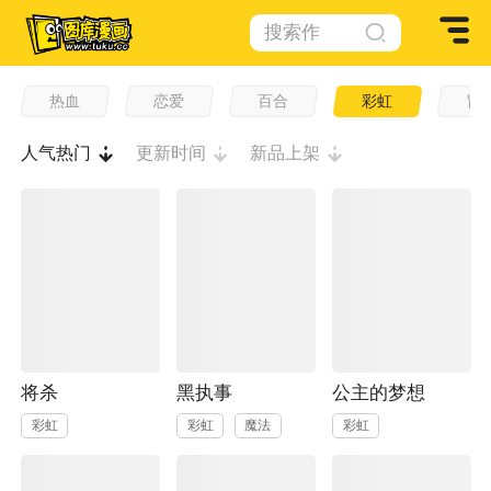
搜索作
品
热血
恋爱
百合
彩虹
冒
人气热门
更新时间
新品上架
将杀
黑执事
公主的梦想
彩虹
彩虹
魔法
彩虹