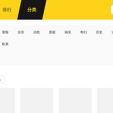
排行
分类
冒险
后宫
治愈
悬疑
搞笑
奇幻
历史
欧美