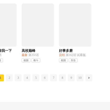
借我一下
高校巅峰
好事多磨
话
最新
第351话
完结
第162话 试看版
园
校园
格斗
校园
百合
1
2
3
4
5
6
7
8
9
10