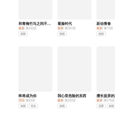
和青梅竹马之间不会有恋爱喜剧
看脸时代
跃动青春
最新
第162话
最新
第567话
最新
第75话
校园
校园
校园
终将成为你
我心里危险的东西
擅长捉弄的
完结
第45话
最新
第182话
最新
第176话
校园
百合
校园
恋爱
校园