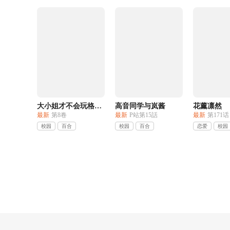
大小姐才不会玩格斗游戏
高音同学与岚酱
花薰凛然
最新
第8卷
最新
P站第15話
最新
第171话
校园
百合
校园
百合
恋爱
校园