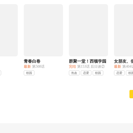
青春白卷
群聚一堂！西顿学园
女朋友、
最新
第508话
完结
第153话 后日谈②
最新
第404
校园
热血
恋爱
校园
恋爱
校