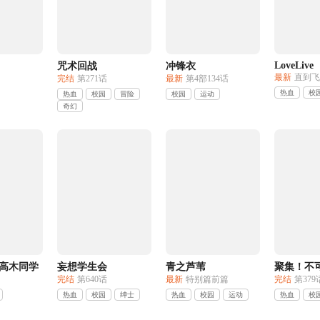
LoveLive
咒术回战
冲锋衣
最新
完结
第271话
最新
第4部134话
热血
校
热血
校园
冒险
校园
运动
奇幻
高木同学
妄想学生会
青之芦苇
完结
第640话
最新
特别篇前篇
完结
第379
热血
校园
绅士
热血
校园
运动
热血
校