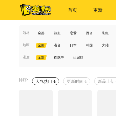
首页
更新
题材:
全部
热血
恋爱
百合
彩虹
地区:
全部
港台
日本
韩国
大陆
进度:
全部
连载中
已完结
排序:
人气热门
更新时间
新品上架