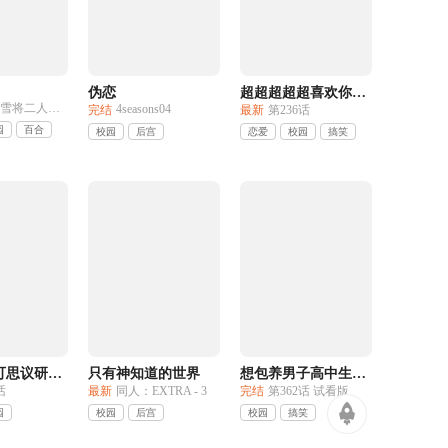
伪恋
超超超超超喜欢你的100个女友
直到飞雪将二人相连
4seasons04
完结
最新
第236话
园
百合
校园
后宫
恋爱
校园
搞笑
聚集！不可思议研究部
只有神知道的世界
想包养男子高中生的大姐姐的故事
话
最新
同人：EXTRA - 3
完结
第362话 试看版
园
校园
后宫
校园
搞笑