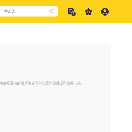
候都是迟钝的西片君被高木的恶作剧挑逗和捉弄（笑）。