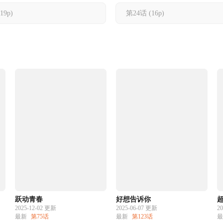
(19p)
第24话
(16p)
跃动青春
好想告诉你
2025-12-02 更新
2025-06-07 更新
2
最新
第75话
最新
第123话
最