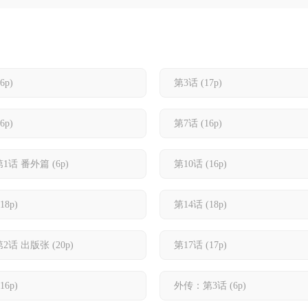
16p)
第3话
(17p)
16p)
第7话
(16p)
1话 番外篇
(6p)
第10话
(16p)
(18p)
第14话
(18p)
2话 出版张
(20p)
第17话
(17p)
(16p)
外传：第3话
(6p)