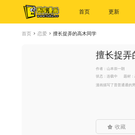
首页
更新
首页
恋爱
擅长捉弄的高木同学
擅长捉弄
作者：
山本崇一朗
状态：
连载中
题材：
漫画描写了普普通通的
收藏