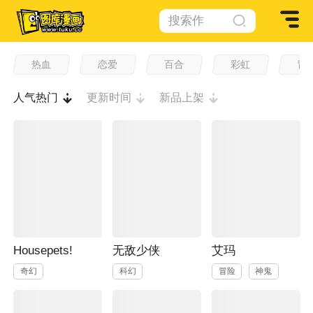
搜索作
品
热血
恋爱
百合
彩虹
冒
人气热门
更新时间
新品上架
Housepets!
无敌少侠
艾玛
奇幻
科幻
冒险
神鬼