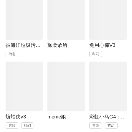
被海洋垃圾污染后的小美人鱼
颤栗诊所
兔用心棒V3
治愈
科幻
蝙蝠侠v3
meme娘
彩虹小马G4：友情就是魔法
冒险
科幻
冒险
玄幻