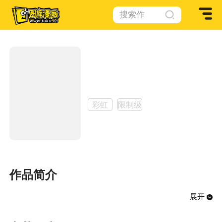
搜索作
品
空腹な猫
作者：
佚名
彩虹
限制级
作品简介
展开