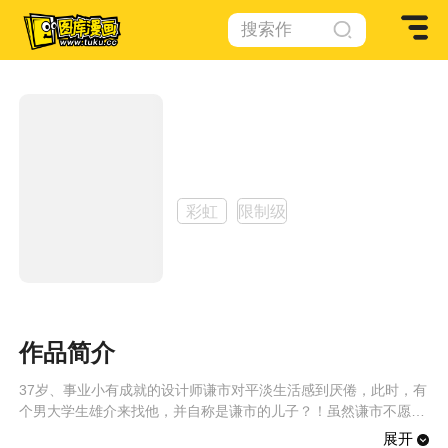
搜索作
品
替代的爱
作者：
上川きち
彩虹
限制级
作品简介
37岁、事业小有成就的设计师谦市对平淡生活感到厌倦，此时，有
个男大学生雄介来找他，并自称是谦市的儿子？！虽然谦市不愿承
认这位凭空冒出的儿子，但因为他年轻时很放荡，所以也不敢彻底
展开