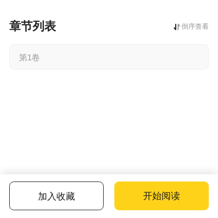
否认，谦市得知雄介因为火灾而无家可归后，更是好心收留雄介…
本书由：“海淀吴彦祖”扫图
章节列表
倒序查看
第1卷
开始阅读
加入收藏