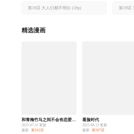
第18话 大人们都不明白
(20p)
第19话
精选漫画
和青梅竹马之间不会有恋爱喜剧
看脸时代
2025-07-31 更新
2025-08-13 更新
最新
第162话
最新
第567话