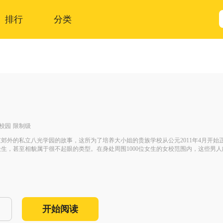
排行
分类
校园
限制级
郊外的私立八光学园的故事，这所为了培养大小姐的贵族学校从公元2011年4月开
生，甚至相貌属于很不起眼的类型。在身处周围1000位女生的女校范围内，这些男
开始阅读