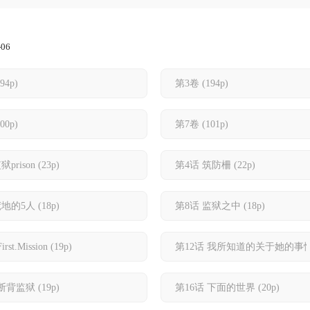
-06
194p)
第3卷
(194p)
100p)
第7卷
(101p)
prison
(23p)
第4话 筑防柵
(22p)
荒地的5人
(18p)
第8话 监狱之中
(18p)
rst.Mission
(19p)
第12话 我所知道的关于她的事
 断背监狱
(19p)
第16话 下面的世界
(20p)