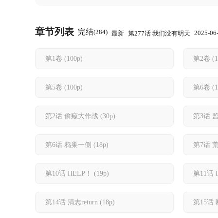
章节列表
完结
(284)
2025-06
最新
第277话 我们没有明天
第1卷
(100p)
第2卷
(
第5卷
(100p)
第6卷
(
第2话 偷窥大作战
(30p)
第3话 监狱
第6话 鸦巢一侧
(18p)
第7话 
第10话 HELP！
(19p)
第11话 Fi
第14话 清志return
(18p)
第15话