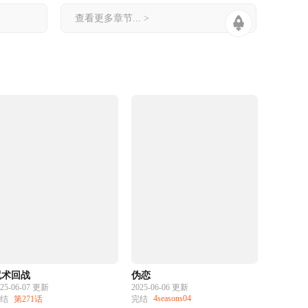
查看更多章节... >
咒术回战
伪恋
025-06-07 更新
2025-06-06 更新
4seasons04
结
第271话
完结