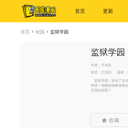
首页
更新
首页
校园
监狱学园
监狱学园
作者：
平本彰
状态：
已完结
题材：
「监狱学园」讲述了东京
帅得一塌糊涂能够迷倒众
究竟如何呢？
收藏