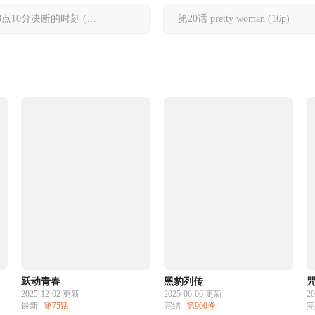
 3点10分决断的时刻
(20p)
第20话 pretty woman
(16p)
跃动青春
黑豹列传
2025-12-02 更新
2025-06-06 更新
2
最新
第75话
完结
第900卷
完