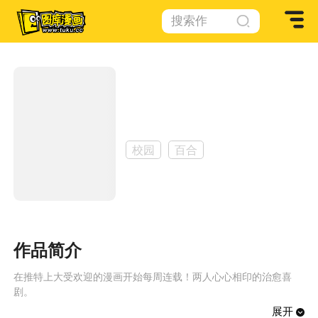
搜索作
品
失语少女的女友温柔过了头
作者：
矢村いち
校园
百合
作品简介
在推特上大受欢迎的漫画开始每周连载！两人心心相印的治愈喜
剧。
展开