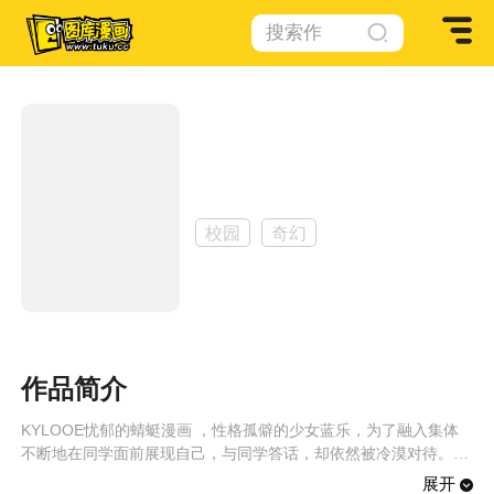
搜索作
品
KYLOOE忧郁的蜻蜓
作者：
门小雷
校园
奇幻
作品简介
KYLOOE忧郁的蜻蜓漫画 ，性格孤僻的少女蓝乐，为了融入集体
不断地在同学面前展现自己，与同学答话，却依然被冷漠对待。文
中强调了“我为什么还要介入别人的圈子呢？”把少女的绝望的心理
展开