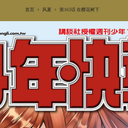
首页
风夏
第163话 在樱花树下