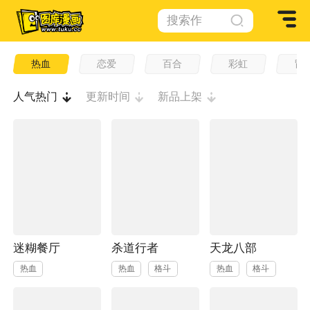
搜索作
品
热血
恋爱
百合
彩虹
冒
人气热门
更新时间
新品上架
迷糊餐厅
杀道行者
天龙八部
热血
热血
格斗
热血
格斗