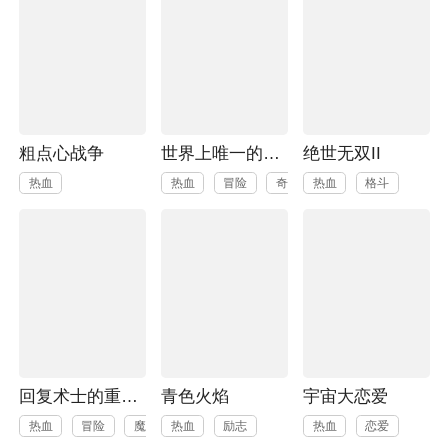
粗点心战争
世界上唯一的魔物使~转职后被误认为了魔王~
绝世无双II
热血
热血
冒险
奇幻
热血
格斗
回复术士的重来人生
青色火焰
宇宙大恋爱
热血
冒险
魔幻
热血
励志
热血
恋爱