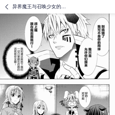
异界魔王与召唤少女的隶属魔术