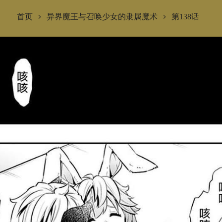
首页
异界魔王与召唤少女的隶属魔术
第138话