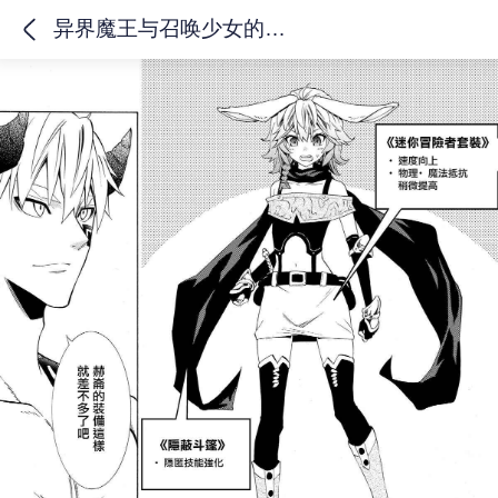
异界魔王与召唤少女的隶属魔术