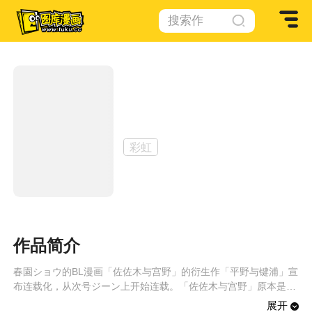
搜索作
品
平野与键浦
作者：
春園ショウ
彩虹
作品简介
春園ショウ的BL漫画「佐佐木与宫野」的衍生作「平野与键浦」宣
布连载化，从次号ジーン上开始连载。「佐佐木与宫野」原本是作
者在PIXIV上画的一些小故事，后来网络连载后才逐步丰富内容成
展开