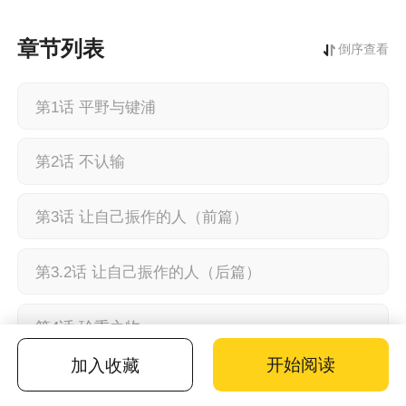
为了一个有前后剧情的漫画，讲述的是不良高二生佐佐木与高一腐
男子宫野之间的故事。
章节列表
倒序查看
第1话 平野与键浦
第2话 不认输
第3话 让自己振作的人（前篇）
第3.2话 让自己振作的人（后篇）
第4话 珍重之物
开始阅读
加入收藏
特别篇