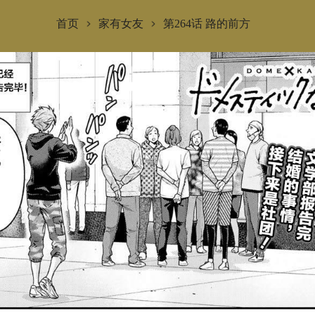
首页
家有女友
第264话 路的前方