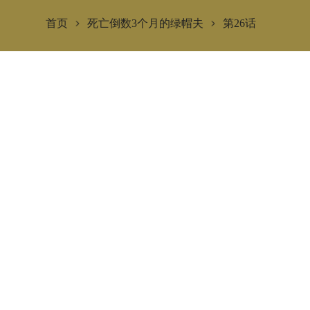
首页
死亡倒数3个月的绿帽夫
第26话