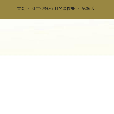
首页
死亡倒数3个月的绿帽夫
第36话