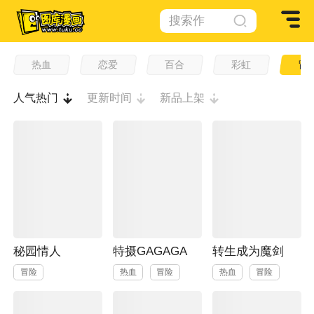
搜索作
品
热血
恋爱
百合
彩虹
冒
人气热门
更新时间
新品上架
秘园情人
特摄GAGAGA
转生成为魔剑
冒险
热血
冒险
热血
冒险