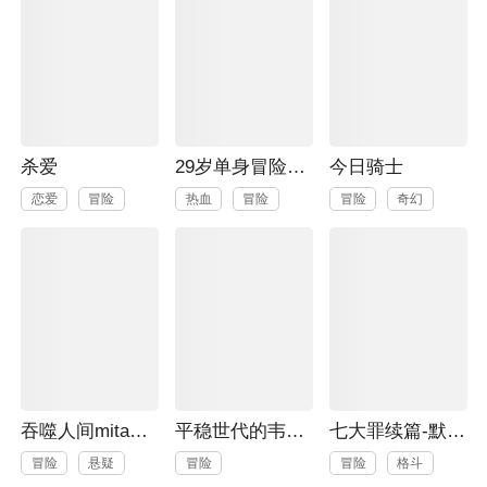
杀爱
29岁单身冒险家的日常
今日骑士
恋爱
冒险
热血
冒险
冒险
奇幻
吞噬人间mita原作版
平稳世代的韦驮天们
七大罪续篇-默示录的四骑士
冒险
悬疑
冒险
冒险
格斗