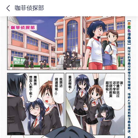
咖菲侦探部